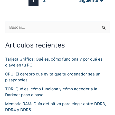
1
2
Siguiente
→
B
u
Articulos recientes
s
c
Tarjeta Gráfica: Qué es, cómo funciona y por qué es
a
clave en tu PC
r
CPU: El cerebro que evita que tu ordenador sea un
p
pisapapeles
o
TOR: Qué es, cómo funciona y cómo acceder a la
r
Darknet paso a paso
:
Memoria RAM: Guía definitiva para elegir entre DDR3,
DDR4 y DDR5