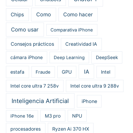
Como
Como hacer
Chips
Como usar
Comparativa iPhone
Consejos prácticos
Creatividad IA
cámara iPhone
Deep Learning
DeepSeek
IA
estafa
Fraude
GPU
Intel
Intel core ultra 7 258v
Intel core ultra 9 288v
Inteligencia Artificial
iPhone
iPhone 16e
M3 pro
NPU
procesadores
Ryzen Ai 370 HX