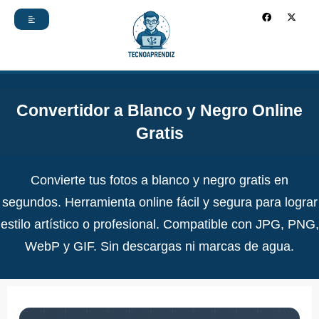
Ir
F
X
a
-
c
t
al
e
w
b
i
contenido
o
t
o
t
k
e
r
Convertidor a Blanco y Negro Online
Gratis
Convierte tus fotos a blanco y negro gratis en
segundos. Herramienta online fácil y segura para lograr
estilo artístico o profesional. Compatible con JPG, PNG,
WebP y GIF. Sin descargas ni marcas de agua.