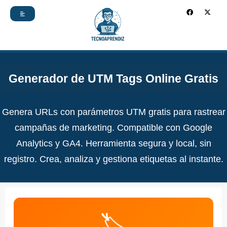
Ir
F
X
a
-
c
t
al
e
w
b
i
contenido
o
t
o
t
k
e
r
Generador de UTM Tags Online Gratis
Genera URLs con parámetros UTM gratis para rastrear
campañas de marketing. Compatible con Google
Analytics y GA4. Herramienta segura y local, sin
registro. Crea, analiza y gestiona etiquetas al instante.