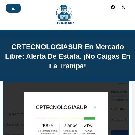
Ir
F
X
a
-
c
t
al
e
w
b
i
contenido
o
t
o
t
k
e
r
CRTECNOLOGIASUR En Mercado
Libre: Alerta De Estafa. ¡No Caigas En
La Trampa!