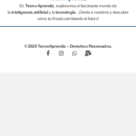
En
Tecno Aprendiz
, exploramos el fascinante mundo de
la
inteligencia artificial
y la
tecnología
. ¡Únete a nosotros y descubre
cómo la IA está cambiando el futuro!
© 2026 TecnoAprendiz – Derechos Reservados.
F
I
W
M
a
n
h
a
c
s
a
i
e
t
t
l
b
a
s
-
o
g
a
b
o
r
p
u
k
a
p
l
-
m
k
f