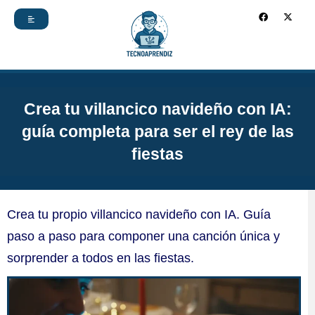
Ir
F
X
a
-
c
t
al
e
w
b
i
contenido
o
t
o
t
k
e
r
Crea tu villancico navideño con IA:
guía completa para ser el rey de las
fiestas
Crea tu propio villancico navideño con IA. Guía
paso a paso para componer una canción única y
sorprender a todos en las fiestas.