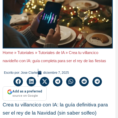
Home
»
Tutoriales
»
Tutoriales de IA
»
Crea tu villancico
navideño con IA: guía completa para ser el rey de las fiestas
Escrito por:
Jose Clarke
diciembre 7, 2025
Add as a preferred
source on Google
Crea tu villancico con IA: la guía definitiva para
ser el rey de la Navidad (sin saber solfeo)