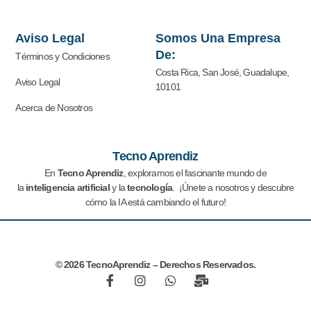
Aviso Legal
Somos Una Empresa
De:
Términos y Condiciones
Costa Rica, San José, Guadalupe,
Aviso Legal
10101
Acerca de Nosotros
Tecno Aprendiz
En
Tecno Aprendiz
, exploramos el fascinante mundo de
la
inteligencia artificial
y la
tecnología
. ¡Únete a nosotros y descubre
cómo la IA está cambiando el futuro!
© 2026 TecnoAprendiz – Derechos Reservados.
F
I
W
M
a
n
h
a
c
s
a
i