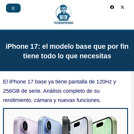
Ir
F
X
a
-
c
t
al
e
w
b
i
contenido
o
t
o
t
k
e
r
iPhone 17: el modelo base que por fin
tiene todo lo que necesitas
El iPhone 17 base ya tiene pantalla de 120Hz y
256GB de serie. Análisis completo de su
rendimiento, cámara y nuevas funciones.