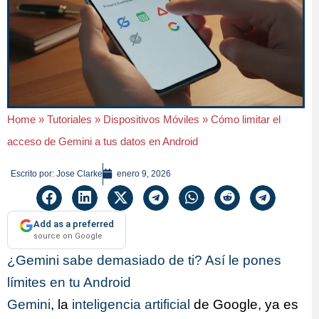
Home
»
Tutoriales
»
Dispositivos Móviles
»
Cómo limitar el
acceso de Gemini a tus datos en Android
Escrito por:
Jose Clarke
enero 9, 2026
Add as a preferred
source on Google
¿Gemini sabe demasiado de ti? Así le pones
límites en tu Android
Gemini
, la
inteligencia artificial
de Google, ya es