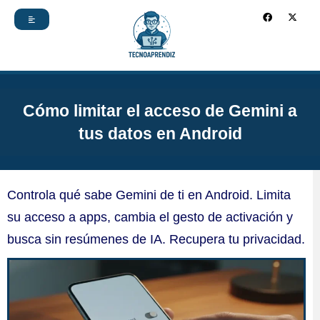
Ir
F
X
a
-
c
t
al
e
w
b
i
contenido
o
t
o
t
k
e
r
Cómo limitar el acceso de Gemini a
tus datos en Android
Controla qué sabe Gemini de ti en Android. Limita
su acceso a apps, cambia el gesto de activación y
busca sin resúmenes de IA. Recupera tu privacidad.