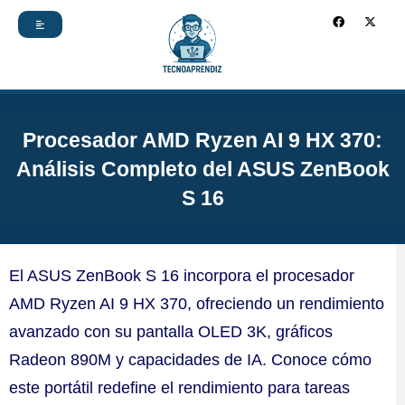
Ir
F
X
a
-
c
t
al
e
w
b
i
contenido
o
t
o
t
k
e
r
Procesador AMD Ryzen AI 9 HX 370:
Análisis Completo del ASUS ZenBook
S 16
El ASUS ZenBook S 16 incorpora el procesador
AMD Ryzen AI 9 HX 370, ofreciendo un rendimiento
avanzado con su pantalla OLED 3K, gráficos
Radeon 890M y capacidades de IA. Conoce cómo
este portátil redefine el rendimiento para tareas