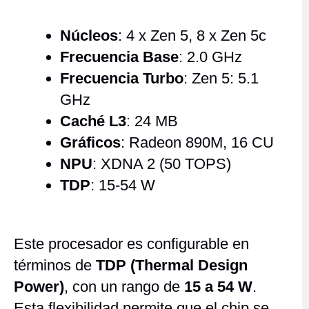
Núcleos
: 4 x Zen 5, 8 x Zen 5c
Frecuencia Base
: 2.0 GHz
Frecuencia Turbo
: Zen 5: 5.1
GHz
Caché L3
: 24 MB
Gráficos
: Radeon 890M, 16 CU
NPU
: XDNA 2 (50 TOPS)
TDP
: 15-54 W
Este procesador es configurable en
términos de
TDP (Thermal Design
Power)
, con un rango de
15 a 54 W
.
Esta flexibilidad permite que el chip se