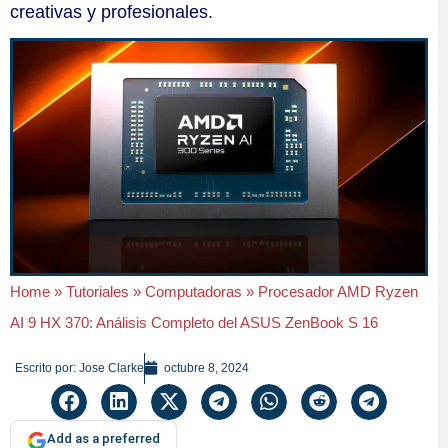
creativas y profesionales.
Home
»
Tutoriales
»
Computadoras
»
Procesador AMD Ryzen
AI 9 HX 370: Análisis Completo del ASUS ZenBook S 16
Escrito por:
Jose Clarke
octubre 8, 2024
Add as a preferred