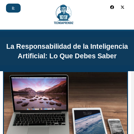
Ir
F
X
a
-
c
t
al
e
w
b
i
contenido
o
t
o
t
k
e
r
La Responsabilidad de la Inteligencia
Artificial: Lo Que Debes Saber