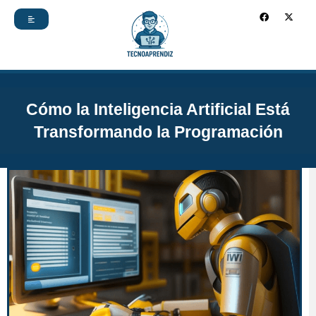
Ir
F
X
a
-
c
t
al
e
w
b
i
contenido
o
t
o
t
k
e
r
Cómo la Inteligencia Artificial Está
Transformando la Programación