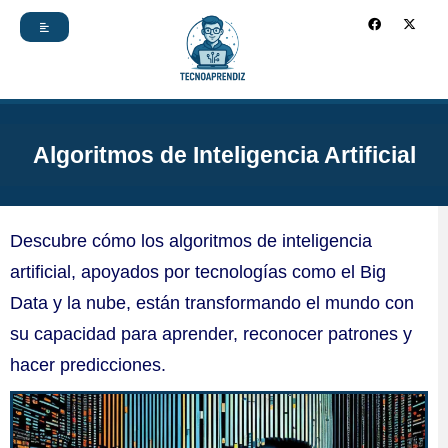
Ir
F
X
a
-
c
t
al
e
w
b
i
contenido
o
t
o
t
k
e
r
Algoritmos de Inteligencia Artificial
Descubre cómo los algoritmos de inteligencia
artificial, apoyados por tecnologías como el Big
Data y la nube, están transformando el mundo con
su capacidad para aprender, reconocer patrones y
hacer predicciones.