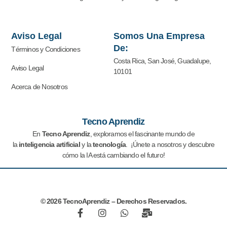
Aviso Legal
Somos Una Empresa
De:
Términos y Condiciones
Costa Rica, San José, Guadalupe,
Aviso Legal
10101
Acerca de Nosotros
Tecno Aprendiz
En
Tecno Aprendiz
, exploramos el fascinante mundo de
la
inteligencia artificial
y la
tecnología
. ¡Únete a nosotros y descubre
cómo la IA está cambiando el futuro!
© 2026 TecnoAprendiz – Derechos Reservados.
F
I
W
M
a
n
h
a