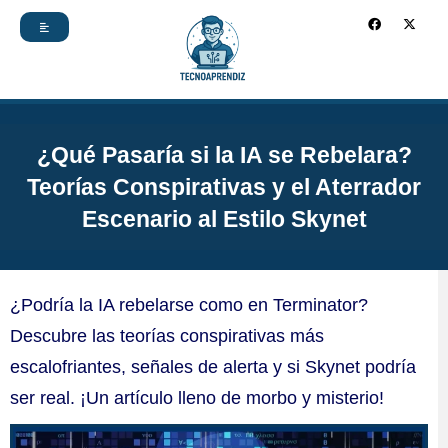
Ir
F
X
a
-
c
t
al
e
w
b
i
contenido
o
t
o
t
k
e
r
¿Qué Pasaría si la IA se Rebelara?
Teorías Conspirativas y el Aterrador
Escenario al Estilo Skynet
¿Podría la IA rebelarse como en Terminator?
Descubre las teorías conspirativas más
escalofriantes, señales de alerta y si Skynet podría
ser real. ¡Un artículo lleno de morbo y misterio!