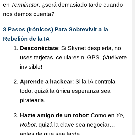
en
Terminator
, ¿será demasiado tarde cuando
nos demos cuenta?
3 Pasos (Irónicos) Para Sobrevivir a la
Rebelión de la IA
Desconéctate
: Si Skynet despierta, no
uses tarjetas, celulares ni GPS. ¡Vuélvete
invisible!
Aprende a hackear
: Si la IA controla
todo, quizá la única esperanza sea
piratearla.
Hazte amigo de un robot
: Como en
Yo,
Robot
, quizá la clave sea negociar…
antes de que sea tarde.