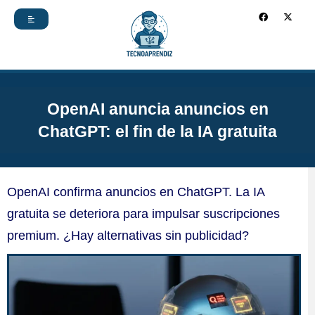
Ir
F
X
a
-
c
t
al
e
w
b
i
contenido
o
t
o
t
k
e
r
OpenAI anuncia anuncios en
ChatGPT: el fin de la IA gratuita
OpenAI confirma anuncios en ChatGPT. La IA
gratuita se deteriora para impulsar suscripciones
premium. ¿Hay alternativas sin publicidad?